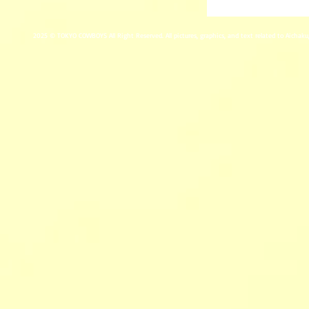
2025 © TOKYO COWBOYS All Right Reserved. All pictures, graphics, and text related to Aichak