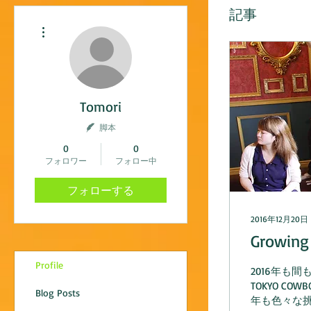
記事
その他
Tomori
脚本
0
0
フォロワー
フォロー中
フォローする
2016年12月20日
Growi
Profile
2016年も間もなく終わり
TOKYO COWBOYS
Blog Posts
年も色々な挑戦をしましたが、 特に