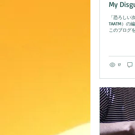
My Disg
「恐ろしい次女」 目下、新作映画〝The Actor and 
TAATM）の編集作業
このブログを
不足の目をこす
17