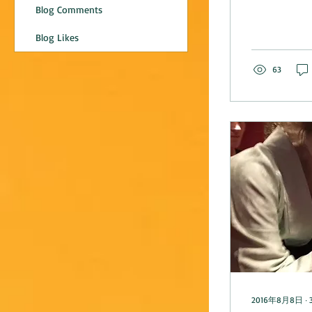
Model” ...
Blog Comments
Blog Likes
63
2016年8月8日
∙