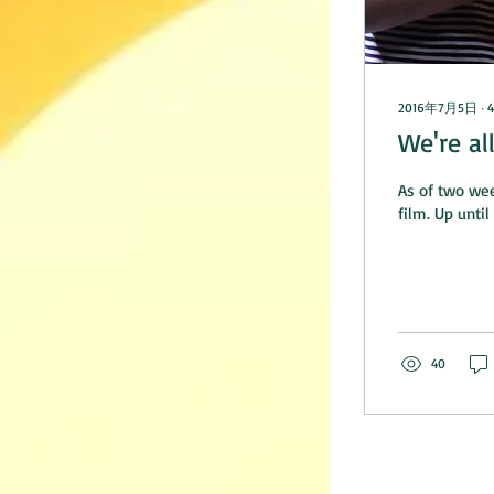
2016年7月5日
∙
4
We're al
As of two wee
film. Up 
40