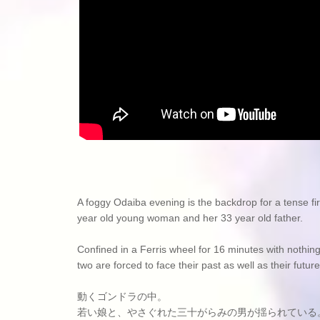
A foggy Odaiba evening is the backdrop for a tense f
year old young woman and her 33 year old father.
Confined in a Ferris wheel for 16 minutes with nothing 
two are forced to face their past as well as their futur
動くゴンドラの中。
若い娘と、やさぐれた三十がらみの男が揺られている