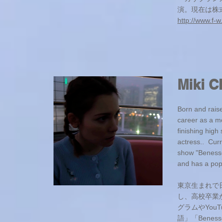
演。現在は株
http://www.f-w.
Miki C
Born and rais
career as a mo
finishing high
actress.. Curr
show "Benesse
and has a pop
東京生まれで
し、高校卒業
グラムやYou
語」「Benesse