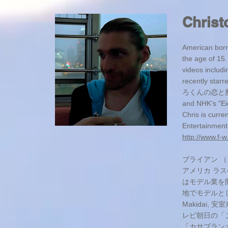
Chris
American born
the age of 15
videos includ
recently star
ろくんの恋と魔法". 
and NHK's "Eie
Chris is curr
Entertainment
http://www.f-w.
ブライアン 
アメリカ ラ
はモデル業を
地でモデルと
Makidai
レビ朝日の「
「カサブラン