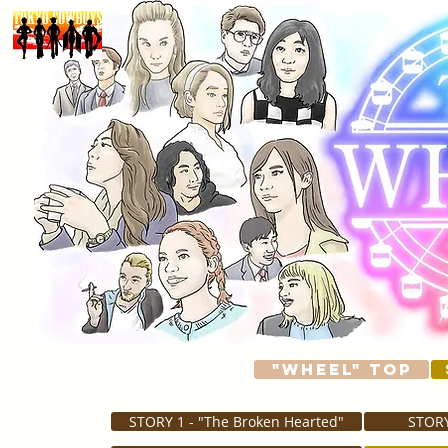
"WHEEL" TOP
STORY 1 - "The Broken Hearted"
STORY