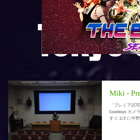
Tokyo
Miki - Pr
「プレミア試写会」 こんにちは皆さん
Cowboys 
す☆ 2/3 に中野ゼロホールで、関係者の方々を招い
たのっぺらぼう
うを撮影するに
した。また、ク..