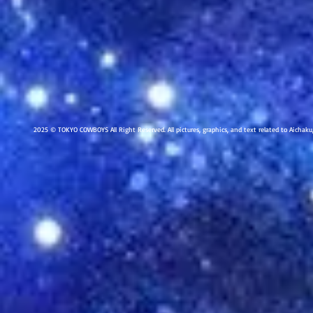
2025 © TOKYO COWBOYS All Right Reserved. All pictures, graphics, and text related to Aichak