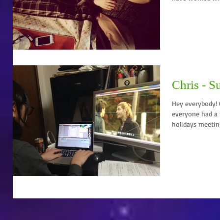
Chris - Su
Hey everybody! Chris here. Ha
everyone had a 
holidays meeting