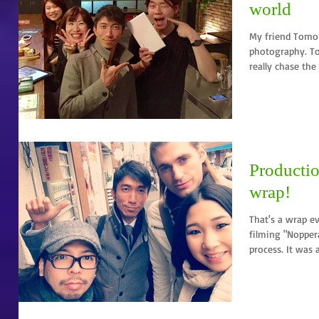
world
My friend Tomo 
photography. To
really chase the 
Productio
wrap!
That's a wrap ev
filming "Nopper
process. It