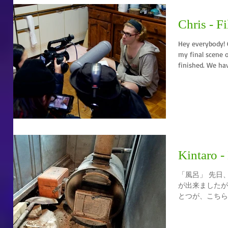
Chris - F
Hey everybody! Chris here. A f
my final scene 
finished. We hav
Kintaro 
「風呂」 先日
が出来ましたが
とつが、こちらの
僕の祖父の家に