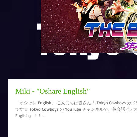
Tokyo
Miki - "Oshare English"
「オシャレ English」 こんにちは皆さん！ Tokyo Cowboys カメラマンのミキです！ 今日はお知らせ
です☆ Tokyo Cowboys の YouTube チャンネルで、英会話ビデオを始めました！ その名も「オシャレ
English」！！ ...