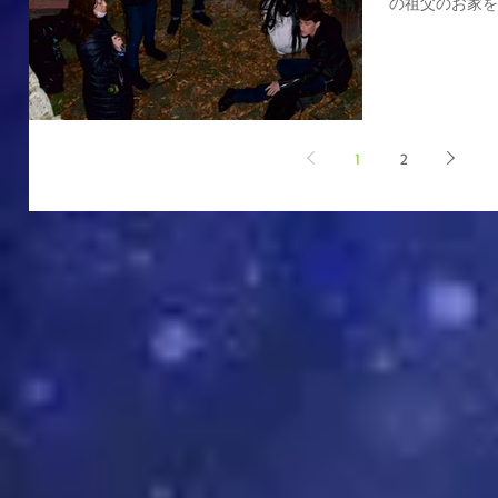
の祖父のお家を
員集合っ！深夜
数での食事や雑
当に楽しかった。
1
2