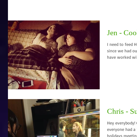
Jen - Co
I need to feed HOW MANY 
since we had our
have worked wit
Chris - Su
Hey everybody! Chris here. Ha
everyone had a 
holidays meeting