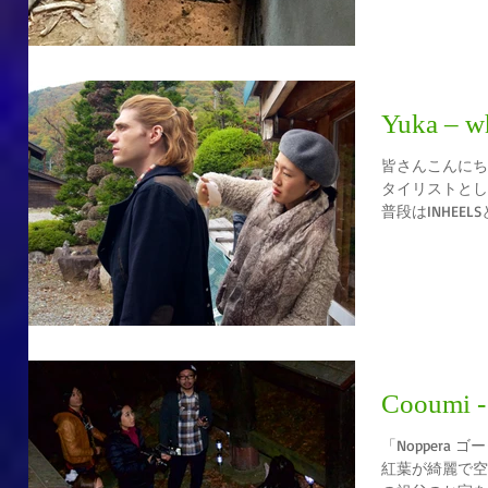
Yuka – w
皆さんこんにち
タイリストとし
普段はINHEE
のディレクショ
行して、キャス
とってもよい刺激
Cooumi -
「Noppera 
紅葉が綺麗で空気も美味