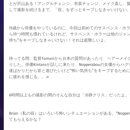
とが沢山ある！アングルチェンジ、衣装チェンジ、メイク直し、
して撮影を続けるまで、「役」をずっとキープしなきゃいけない
15歳から俳優をやっているのに、今回は初めてのサスペンス・ホ
ら待つ時間も慣れているけれど、サスペンス・ホラーは他のジャン
持ち”をキープしなきゃいけない！それは超難しいよ。
待ってる間、監督Tomoriから台本の質問があったり、ヘアーメイク
りした。俳優Kintaroが話しに来たり、Nopperabouの女優か
達ばかりだから皆と遊びたいけど”怖い気持ち”をキープするため
に疲れを感じる。。ｗ
6時間以上もの撮影の間のそんな自分は「冷静クリス」だったよ。
Brian（私の役）はいろいろ怖いシチュエーションがある。”Nopper
てもらえるかな？