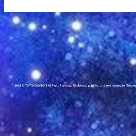
2025 © TOKYO COWBOYS All Right Reserved. All pictures, graphics, and text related to Aichak