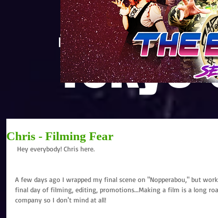
Tokyo
Chris - Filming Fear
 Hey everybody! Chris here.
A few days ago I wrapped my final scene on "Nopperabou," but work 
final day of filming, editing, promotions...Making a film is a long r
company so I don't mind at all!