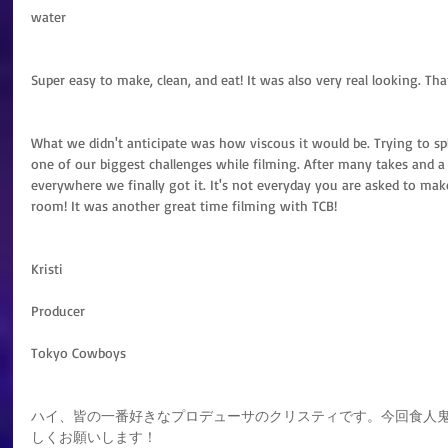
water
Super easy to make, clean, and eat! It was also very real looking. That 
What we didn't anticipate was how viscous it would be. Trying to spl
one of our biggest challenges while filming. After many takes and a
everywhere we finally got it. It's not everyday you are asked to make 
room! It was another great time filming with TCB!
Kristi
Producer
Tokyo Cowboys
ハイ、皆の一番好きなプロデューサのクリスティです。今回食人
しくお願いします！